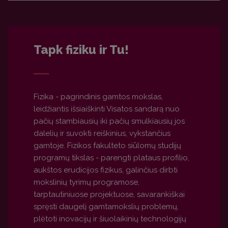
Tapk fiziku ir Tu!
Fizika - pagrindinis gamtos mokslas,
leidžiantis išsiaiškinti Visatos sandarą nuo
pačių stambiausių iki pačių smulkiausių jos
dalelių ir suvokti reiškinius, vykstančius
gamtoje. Fizikos fakulteto siūlomų studijų
programų tikslas - parengti plataus profilio,
aukštos erudicijos fizikus, galinčius dirbti
mokslinių tyrimų programose,
tarptautiniuose projektuose, savarankiškai
spręsti daugelį gamtamokslių problemų,
plėtoti inovacijų ir šiuolaikinių technologijų