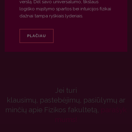
verslą. Dėl savo universalumo, tikslaus
logiško mąstymo spartos bei intuicijos fizikai
dažnai tampa ryškiais lyderiais.
PLAČIAU
Jei turi
klausimų, pastebėjimų, pasiūlymų ar
minčių apie Fizikos fakultetą,
parašyk
mums!