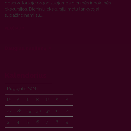
observatorijoje organizuojamos dieninės ir naktinės
ekskursijos. Dieninių ekskursijų metu lankytojai
supažindinami su...
PLAČIAU
Daugiau naujienų
Kalendorius
Rugpjūtis
2026
Pr
A
T
K
P
Š
S
27
28
29
30
31
1
2
3
4
5
6
7
8
9