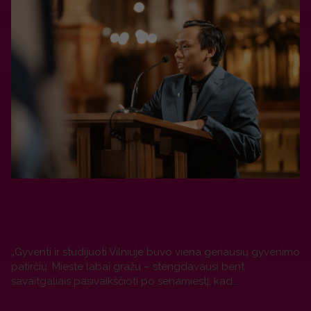
VU Fizikos fakulteto alumnas Dharma iš
Indonezijos: kaip magistrantūros tyrimai virto
prestižinėmis publikacijomis
„Gyventi ir studijuoti Vilniuje buvo viena geriausių gyvenimo
patirčių. Mieste labai gražu – stengdavausi bent
savaitgaliais pasivaikščioti po senamiestį, kad...