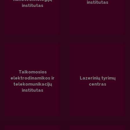
institutas
institutas
PLAČIAU
PLAČIAU
Taikomosios
elektrodinamikos ir
Lazerinių tyrimų
telekomunikacijų
centras
institutas
PLAČIAU
PLAČIAU