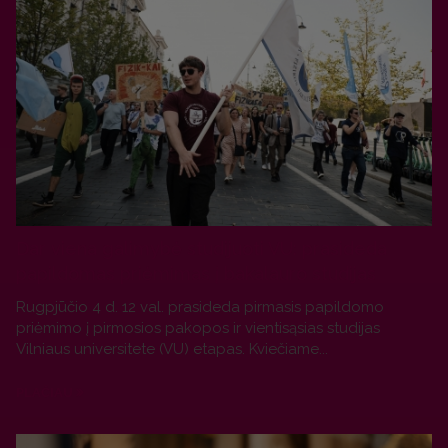
Dar viena galimybė studijuoti VU: prasideda
papildomas priėmimas į bakalauro studijas
Rugpjūčio 4 d. 12 val. prasideda pirmasis papildomo
priėmimo į pirmosios pakopos ir vientisąsias studijas
Vilniaus universitete (VU) etapas. Kviečiame...
PLAČIAU