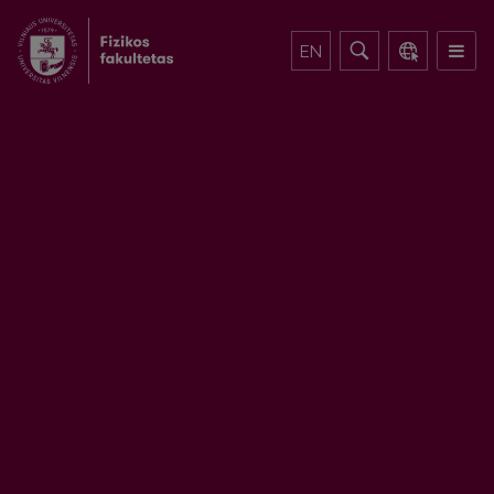
EN
Pirmakursio atmintinė