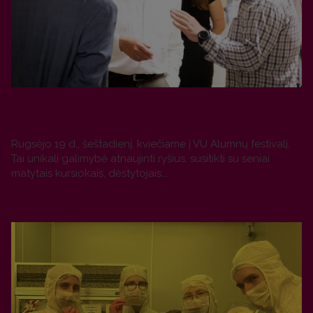
VU Alumnų festivalio dalis – kursiokų susitikimai
Fizikos fakultete
Rugsėjo 19 d., šeštadienį, kviečiame į VU Alumnų festivalį.
Tai unikali galimybė atnaujinti ryšius, susitikti su seniai
matytais kursiokais, dėstytojais...
PLAČIAU