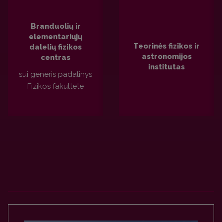
Branduolių ir
elementariųjų
Teorinės fizikos ir
dalelių fizikos
astronomijos
centras
institutas
sui generis padalinys
Fizikos fakultete
PLAČIAU
PLAČIAU
Apsilankyk