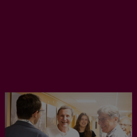
«
»
1
14
Naujienos