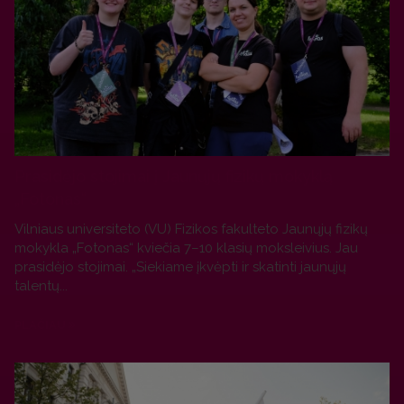
Prasidėjo stojimai į Jaunųjų fizikų mokyklą
„Fotonas“
Vilniaus universiteto (VU) Fizikos fakulteto Jaunųjų fizikų
mokykla „Fotonas“ kviečia 7–10 klasių moksleivius. Jau
prasidėjo stojimai. „Siekiame įkvėpti ir skatinti jaunųjų
talentų...
PLAČIAU