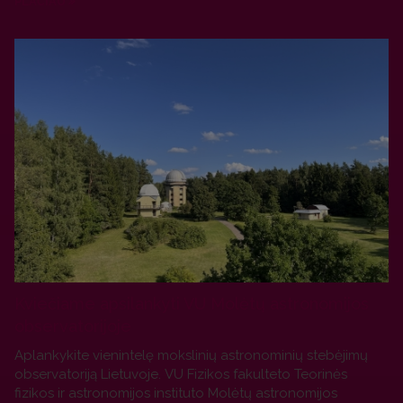
PLAČIAU
Kviečiame apsilankyti VU Molėtų astronomijos
observatorijoje
Aplankykite vienintelę mokslinių astronominių stebėjimų
observatoriją Lietuvoje. VU Fizikos fakulteto Teorinės
fizikos ir astronomijos instituto Molėtų astronomijos