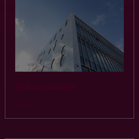
Fizikos fakultete
PLAČIAU